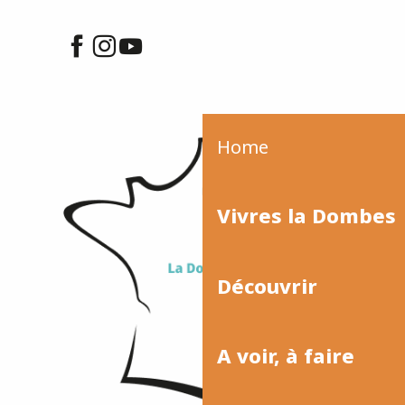
Home
Vivres la Dombes
Découvrir
A voir, à faire