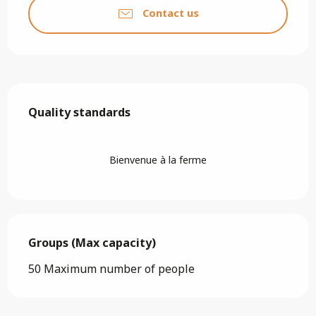
Contact us
Services offered
Quality standards
Quality standards
Bienvenue à la ferme
Groups (Max capacity)
Groups (Max capacity)
50 Maximum number of people