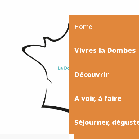
Home
Vivres la Dombes
Découvrir
A voir, à faire
Séjourner, dégust