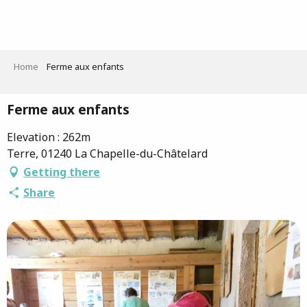
Aller
au
contenu
principal
Home
Ferme aux enfants
Ferme aux enfants
Elevation : 262m
Terre, 01240 La Chapelle-du-Châtelard
Getting there
Share