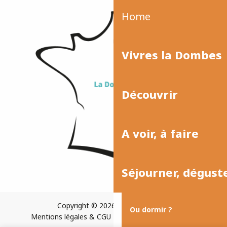
Home
Vivres la Dombes
Découvrir
A voir, à faire
Séjourner, dégust
Copyright © 2026
Plan du site
Ou dormir ?
Mentions légales & CGU
Paramètres des cookies