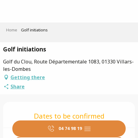
Aller
au
contenu
principal
Home
Golf initiations
Golf initiations
Golf du Clou, Route Départementale 1083, 01330 Villars-
les-Dombes
Getting there
Share
Opening hours & contact details
Dates to be confirmed
04 74 98 19
▒▒