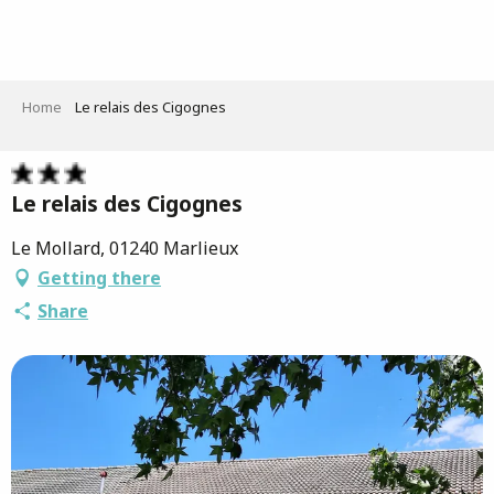
Aller
au
contenu
principal
Home
Le relais des Cigognes
Le relais des Cigognes
Le Mollard, 01240 Marlieux
Getting there
Share