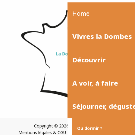
Home
Vivres la Dombes
Découvrir
A voir, à faire
Séjourner, dégust
Copyright © 2026
Plan du site
Ou dormir ?
Mentions légales & CGU
Paramètres des cookies