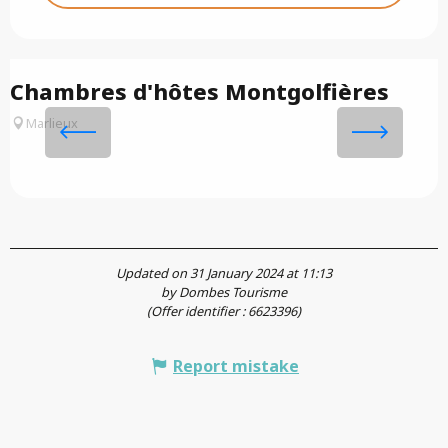
Chambres d'hôtes Montgolfières
A
Marlieux
a
Updated on 31 January 2024 at 11:13
by Dombes Tourisme
(Offer identifier :
6623396
)
Report mistake