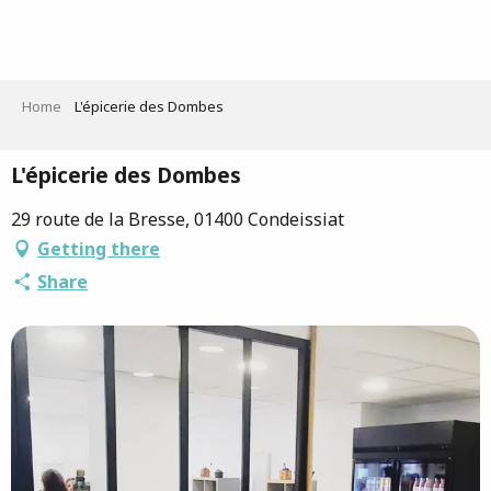
Aller
au
contenu
principal
Home
L'épicerie des Dombes
L'épicerie des Dombes
29 route de la Bresse, 01400 Condeissiat
Getting there
Share