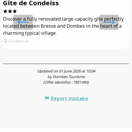
Gîte de Condeiss
I
t
Discover a fully renovated large-capacity gîte perfectly
b
located between Bresse and Dombes in the heart of a
charming typical village.
Condeissiat
Updated on 01 June 2026 at 10:04
by Dombes Tourisme
(Offer identifier :
7851490
)
Report mistake