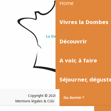
Home
Vivres la Dombes
Découvrir
A voir, à faire
Séjourner, dégust
Copyright © 2026
Plan du site
Ou dormir ?
Mentions légales & CGU
Paramètres des cookies