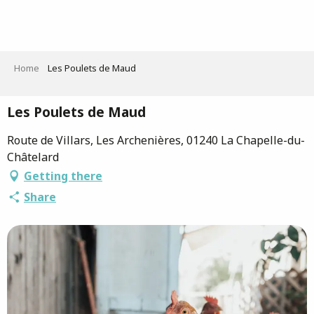
Aller
au
contenu
principal
Home
Les Poulets de Maud
Les Poulets de Maud
Route de Villars, Les Archenières, 01240 La Chapelle-du-
Châtelard
Getting there
Share