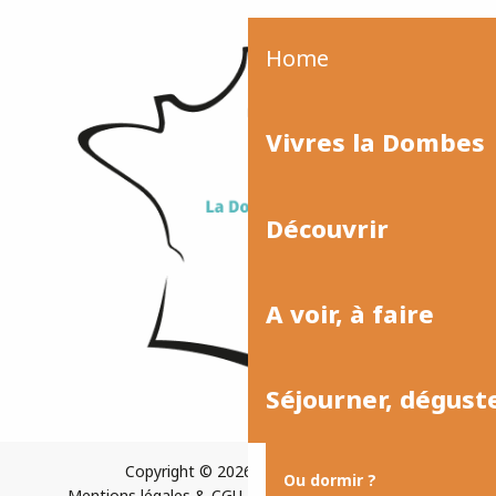
Home
Vivres la Dombes
Découvrir
A voir, à faire
Séjourner, dégust
Copyright © 2026
Plan du site
Ou dormir ?
Mentions légales & CGU
Paramètres des cookies