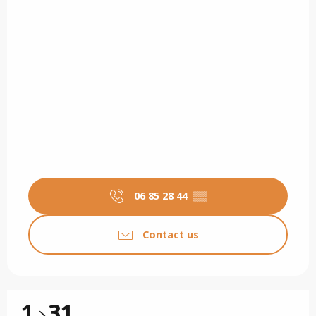
06 85 28 44
▒▒
Contact us
1
31