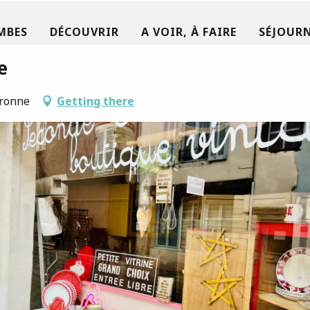
MBES
DÉCOUVRIR
A VOIR, À FAIRE
SÉJOURN
e
aronne
Getting there