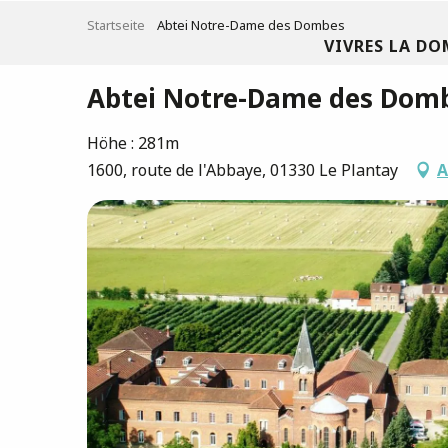
Aller
Startseite
Abtei Notre-Dame des Dombes
au
VIVRES LA DO
contenu
principal
Abtei Notre-Dame des Dom
Höhe : 281m
1600, route de l'Abbaye, 01330 Le Plantay
A