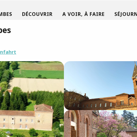
MBES
DÉCOUVRIR
A VOIR, À FAIRE
SÉJOURN
bes
nfahrt