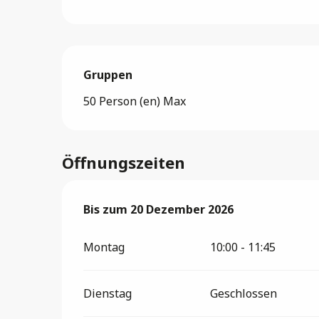
Gruppen
Gruppen
50 Person (en) Max
Öffnungszeiten
vom
Bis zum
1 April 2026
20 Dezember 2026
bis zum
20 Dezember 20
Montag
10:00 - 11:45
Dienstag
Geschlossen