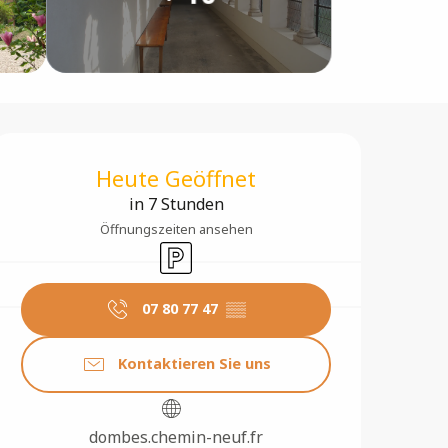
Öffnungszeiten & Konta
Heute Geöffnet
in 7 Stunden
Öffnungszeiten ansehen
Parkplatz
07 80 77 47
▒▒
Kontaktieren Sie uns
dombes.chemin-neuf.fr