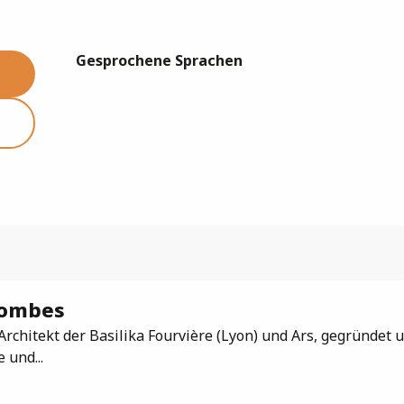
Gesprochene Sprachen
Gesprochene Sprachen
Dombes
Architekt der Basilika Fourvière (Lyon) und Ars, gegründet 
 und...