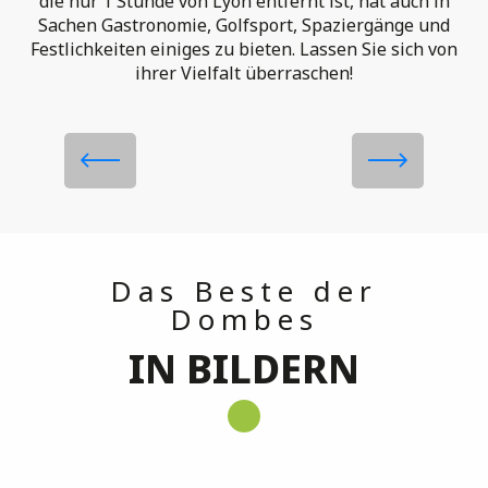
die nur 1 Stunde von Lyon entfernt ist, hat auch in
Sachen Gastronomie, Golfsport, Spaziergänge und
Festlichkeiten einiges zu bieten. Lassen Sie sich von
Die Dombes, Land der
ihrer Vielfalt überraschen!
Gastronomie
Mehr erfahren
Das Beste der
Dombes
IN BILDERN