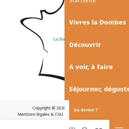
Startseite
Vivres la Dombes
Découvrir
A voir, à faire
Séjourner, dégust
Copyright © 2026
Plan du site
Ou dormir ?
Mentions légales & CGU
Paramètres des cookies