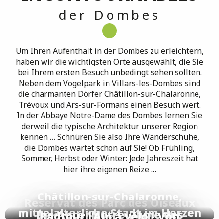
der Dombes
Um Ihren Aufenthalt in der Dombes zu erleichtern,
haben wir die wichtigsten Orte ausgewählt, die Sie
bei Ihrem ersten Besuch unbedingt sehen sollten.
Neben dem Vogelpark in Villars-les-Dombes sind
die charmanten Dörfer Châtillon-sur-Chalaronne,
Trévoux und Ars-sur-Formans einen Besuch wert.
In der Abbaye Notre-Dame des Dombes lernen Sie
derweil die typische Architektur unserer Region
kennen … Schnüren Sie also Ihre Wanderschuhe,
die Dombes wartet schon auf Sie! Ob Frühling,
Sommer, Herbst oder Winter: Jede Jahreszeit hat
hier ihre eigenen Reize …
Châtillon-sur-Chalaronne,
Reservat des Parc des Oiseaux
mittelalterliche Stadt im Herzen
Die Abtei Notre-Dame des
Radtour l'Ain à vélo - Von