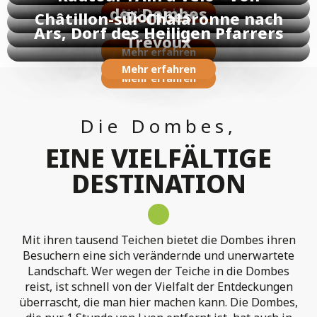
der Dombes
Mehr erfahren
Dombes
Châtillon-sur-Chalaronne nach
Ars, Dorf des Heiligen Pfarrers
Trévoux
Mehr erfahren
Mehr erfahren
Mehr erfahren
Mehr erfahren
Die Dombes,
EINE VIELFÄLTIGE
DESTINATION
Mit ihren tausend Teichen bietet die Dombes ihren
Besuchern eine sich verändernde und unerwartete
Landschaft. Wer wegen der Teiche in die Dombes
reist, ist schnell von der Vielfalt der Entdeckungen
überrascht, die man hier machen kann. Die Dombes,