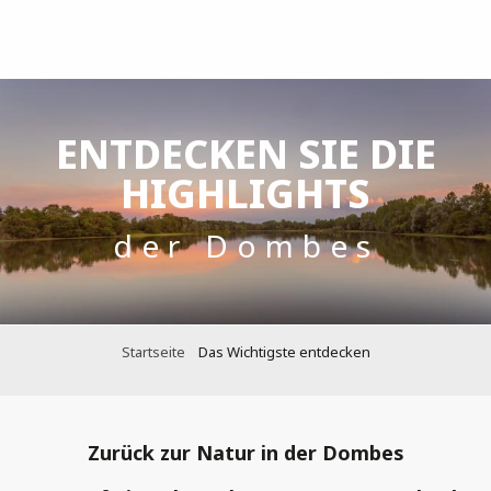
Aller
au
contenu
principal
ENTDECKEN SIE DIE
HIGHLIGHTS
der Dombes
Startseite
Das Wichtigste entdecken
Zurück zur Natur in der Dombes