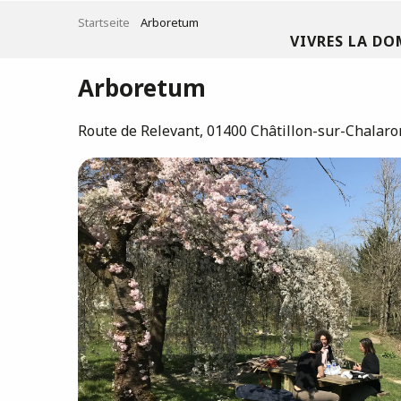
Aller
Startseite
Arboretum
au
VIVRES LA DO
contenu
principal
Arboretum
Route de Relevant, 01400 Châtillon-sur-Chalar