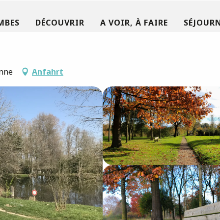
MBES
DÉCOUVRIR
A VOIR, À FAIRE
SÉJOURN
onne
Anfahrt