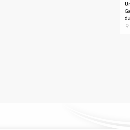
Um
Ga
du