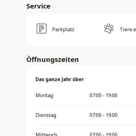
Service
Parkplatz
Tiere 
Öffnungszeiten
Das ganze Jahr über
Das ganze Jahr über
Montag
07:00 - 19:00
Dienstag
07:00 - 19:00
Mittwoch
07:00 - 19:00