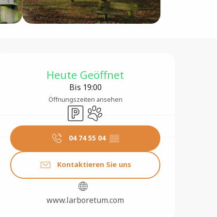
Öffnungszeiten & Konta
Heute Geöffnet
Bis 19:00
Öffnungszeiten ansehen
Parkplatz
Tiere erlaubt
04 74 55 04
▒▒
Kontaktieren Sie uns
www.larboretum.com