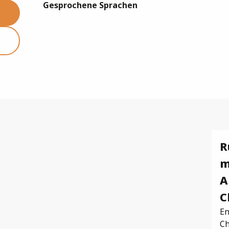
Gesprochene Sprachen
Gesprochene Sprachen
R
m
A
C
En
Ch