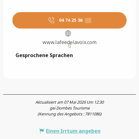
04 74 25 36
▒▒
www.lafeedelavoix.com
Gesprochene Sprachen
Gesprochene Sprachen
Aktualisiert am 07 Mai 2026 Um 12:30
gei Dombes Tourisme
(Kennung des Angebots :
7811086
)
Einen Irrtum angeben