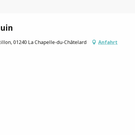
guin
illon, 01240 La Chapelle-du-Châtelard
Anfahrt