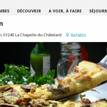
MBES
DÉCOUVRIR
A VOIR, À FAIRE
SÉJOURN
n
n, 01240 La Chapelle-du-Châtelard
Anfahrt