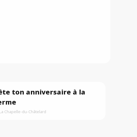
ête ton anniversaire à la
erme
La Chapelle-du-Châtelard