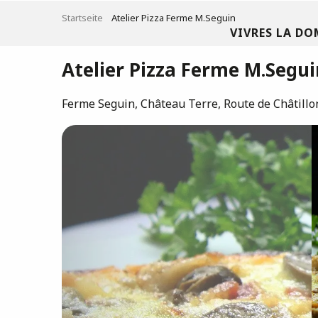
Aller
Startseite
Atelier Pizza Ferme M.Seguin
au
VIVRES LA DO
contenu
principal
Atelier Pizza Ferme M.Segui
Ferme Seguin, Château Terre, Route de Châtillo