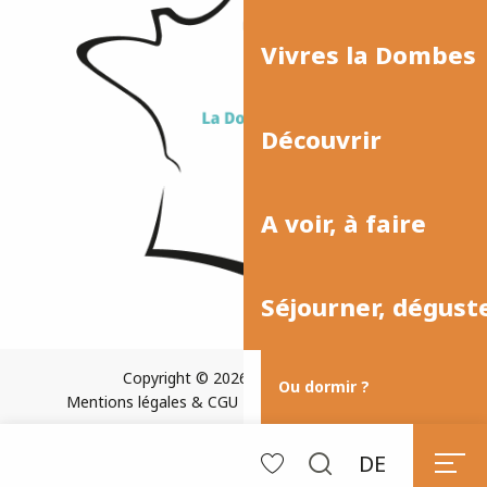
Vivres la Dombes
Découvrir
A voir, à faire
Séjourner, dégust
Copyright © 2026
Plan du site
Ou dormir ?
Mentions légales & CGU
Paramètres des cookies
DE