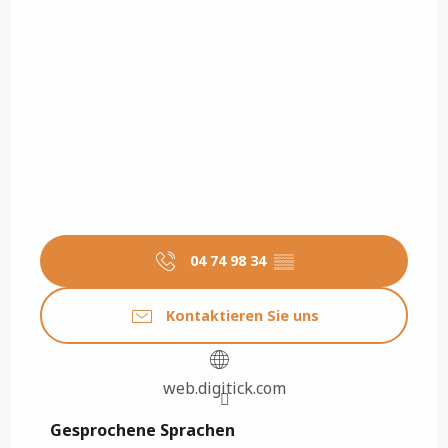
04 74 98 34
▒▒
Kontaktieren Sie uns
web.digitick.com
Gesprochene Sprachen
Gesprochene Sprachen