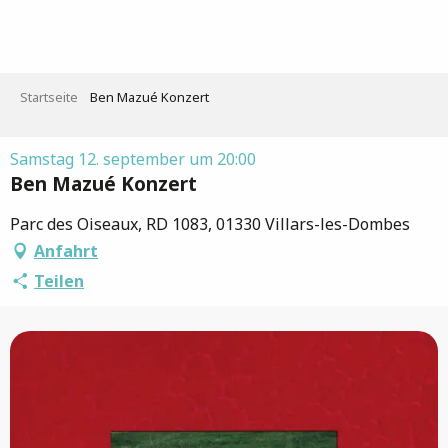
Aller
au
contenu
principal
Startseite
Ben Mazué Konzert
Samstag 12. september um 20:00
Ben Mazué Konzert
Parc des Oiseaux, RD 1083, 01330 Villars-les-Dombes
Anfahrt
Teilen