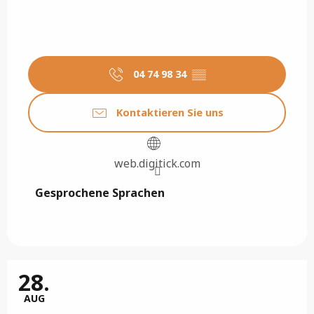
04 74 98 34
▒▒
Kontaktieren Sie uns
web.digitick.com
Gesprochene Sprachen
Gesprochene Sprachen
28.
AUG