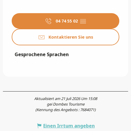
04 74 55 02
▒▒
Kontaktieren Sie uns
Gesprochene Sprachen
Gesprochene Sprachen
Aktualisiert am 21 Juli 2026 Um 15:08
gei Dombes Tourisme
(Kennung des Angebots :
7684071
)
Einen Irrtum angeben