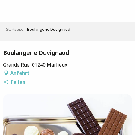
Aller
au
contenu
principal
Startseite
Boulangerie Duvignaud
Saveurs de l'Ain
Boulangerie Duvignaud
Grande Rue, 01240 Marlieux
Anfahrt
Teilen