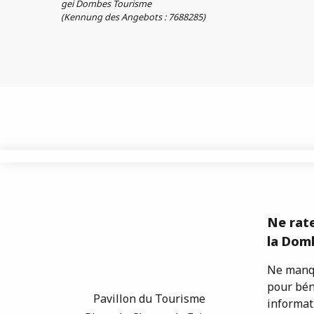
gei Dombes Tourisme
(Kennung des Angebots :
7688285
)
Ne rate
la Domb
Ne manqu
pour bén
Pavillon du Tourisme
informat