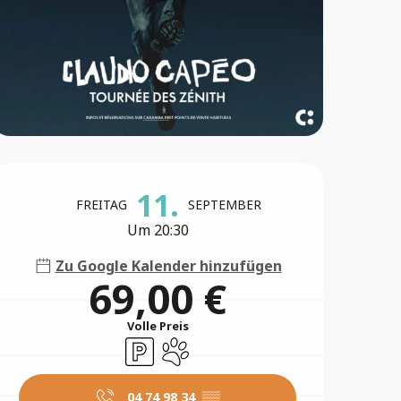
Öffnungszeiten & Konta
11.
FREITAG
SEPTEMBER
Um 20:30
Zu Google Kalender hinzufügen
69,00 €
Volle Preis
Parkplatz
Tiere erlaubt
04 74 98 34
▒▒