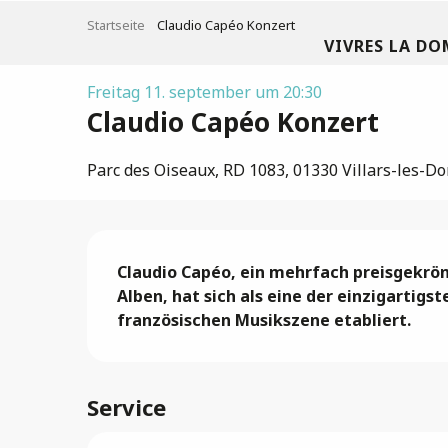
Aller
Startseite
Claudio Capéo Konzert
au
VIVRES LA DO
contenu
principal
Freitag 11. september um 20:30
Claudio Capéo Konzert
Parc des Oiseaux, RD 1083, 01330 Villars-les-D
Beschreibung
Claudio Capéo, ein mehrfach preisgekrönt
Alben, hat sich als eine der einzigartigs
französischen Musikszene etabliert.
Service