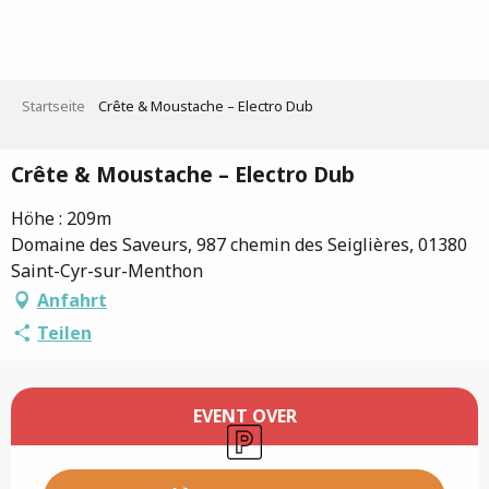
Aller
au
contenu
principal
Startseite
Crête & Moustache – Electro Dub
Crête & Moustache – Electro Dub
Höhe : 209m
Domaine des Saveurs, 987 chemin des Seiglières, 01380
Saint-Cyr-sur-Menthon
Anfahrt
Teilen
Öffnungszeiten & Kontaktdaten
EVENT OVER
Parkplatz