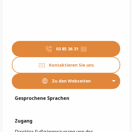
03 85 36 31
▒▒
Kontaktieren Sie uns
Zu den Webseiten
Gesprochene Sprachen
Gesprochene Sprachen
Zugang
Zugang
Direkter Fußgängerzugang von der