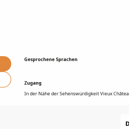
Gesprochene Sprachen
Gesprochene Sprachen
Zugang
Zugang
In der Nähe der Sehenswürdigkeit Vieux Châte
D