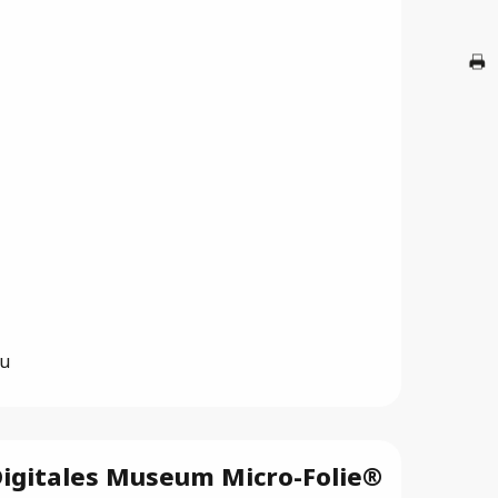
A
G
Br
au
igitales Museum Micro-Folie®