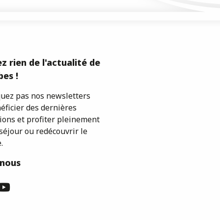
z rien de l'actualité de
es !
ez pas nos newsletters
éficier des dernières
ions et profiter pleinement
séjour ou redécouvrir le
.
-nous