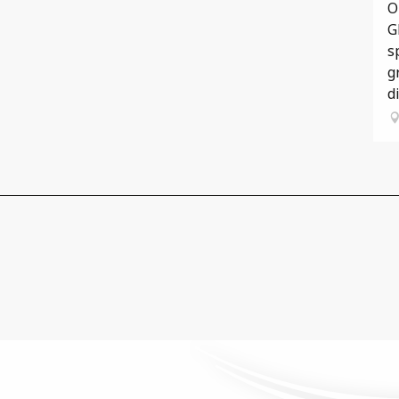
O
G
s
g
d