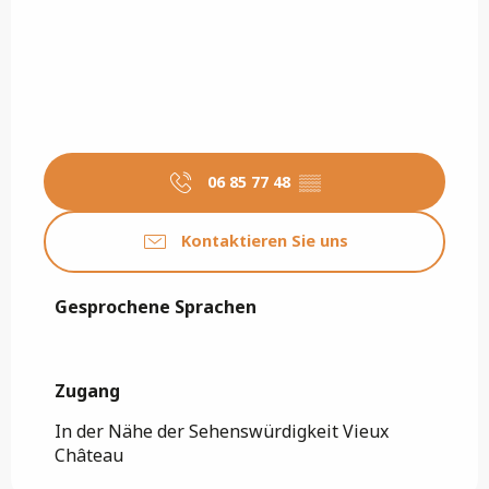
06 85 77 48
▒▒
Kontaktieren Sie uns
Gesprochene Sprachen
Gesprochene Sprachen
Zugang
Zugang
In der Nähe der Sehenswürdigkeit Vieux
Château