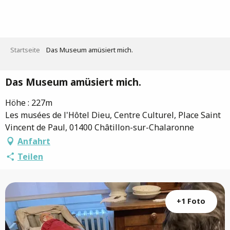
Aller
au
contenu
principal
Startseite
Das Museum amüsiert mich.
Das Museum amüsiert mich.
Höhe : 227m
Les musées de l'Hôtel Dieu, Centre Culturel, Place Saint
Vincent de Paul, 01400 Châtillon-sur-Chalaronne
Anfahrt
Teilen
+1 Foto