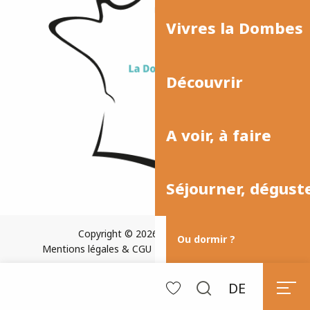
Vivres la Dombes
Découvrir
A voir, à faire
Séjourner, dégust
Copyright © 2026
Plan du site
Ou dormir ?
Mentions légales & CGU
Paramètres des cookies
DE
Suche
Voir les favoris