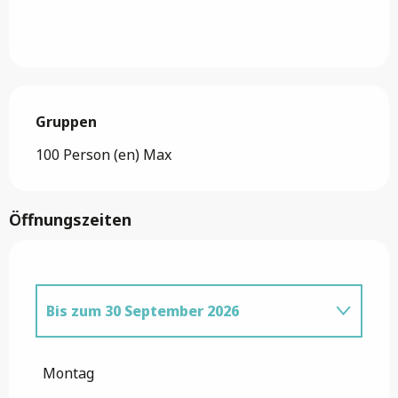
Gruppen
Gruppen
100 Person (en) Max
Öffnungszeiten
Bis zum
30 September 2026
vom
1 April 2026
bis zum
30 Juni 2026
Montag