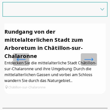
Rundgang von der
R
mittelalterlichen Stadt zum
C
Arboretum in Châtillon-sur-
Ru
St
Chalaronne
Ma
Entdecken Sie die mittelalterliche Stadt Châtillon-
Er
sur-Chalaronne und ihre Umgebung: Durch die
mittelalterlichen Gassen und vorbei am Schloss
wandern Sie durch das Naturgebiet...
Châtillon-sur-Chalaronne