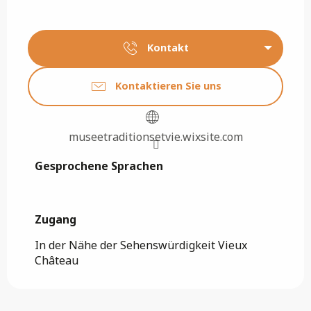
Kontakt
Kontaktieren Sie uns
museetraditionsetvie.wixsite.com
Gesprochene Sprachen
Gesprochene Sprachen
Zugang
Zugang
In der Nähe der Sehenswürdigkeit Vieux
Château