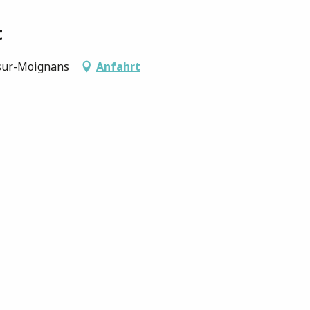
t
-sur-Moignans
Anfahrt