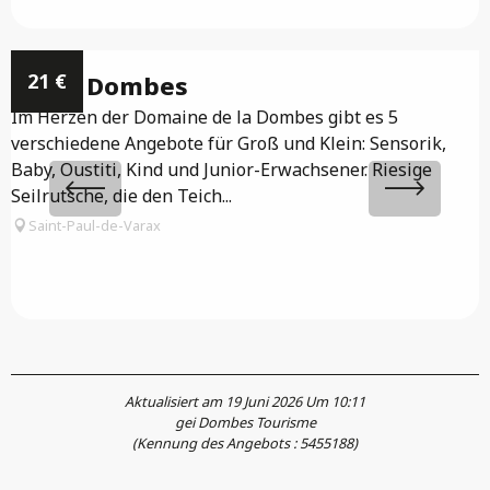
21
€
Accro Dombes
Im Herzen der Domaine de la Dombes gibt es 5
verschiedene Angebote für Groß und Klein: Sensorik,
F
Baby, Oustiti, Kind und Junior-Erwachsener. Riesige
a
Seilrutsche, die den Teich...
s
T
Saint-Paul-de-Varax
Aktualisiert am 19 Juni 2026 Um 10:11
gei Dombes Tourisme
(Kennung des Angebots :
5455188
)