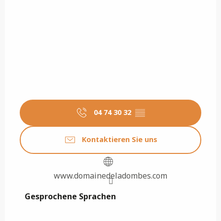
04 74 30 32
▒▒
Kontaktieren Sie uns
www.domainedeladombes.com
Gesprochene Sprachen
Gesprochene Sprachen