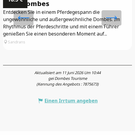
de la Dombes
A
Entdecken Sie in einem Pferdegespann die
L
ungewöhnliche und außergewöhnliche Dombes. Im
C
Rhythmus der Pferdeschritte und mit einem Führer
O
genießen Sie einen besonderen Moment auf...
Sandrans
Aktualisiert am 11 Juni 2026 Um 10:44
gei Dombes Tourisme
(Kennung des Angebots :
7875673
)
Einen Irrtum angeben