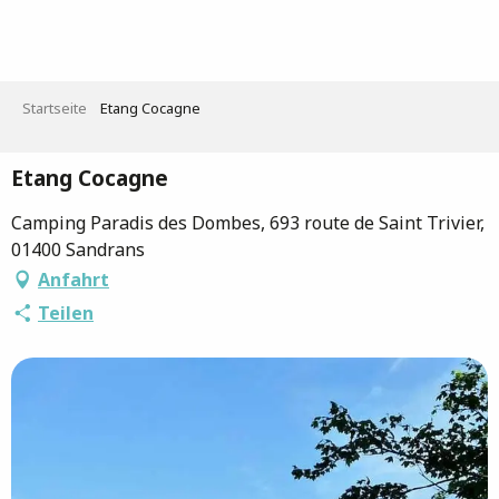
Aller
au
contenu
principal
Startseite
Etang Cocagne
Etang Cocagne
Camping Paradis des Dombes, 693 route de Saint Trivier,
01400 Sandrans
Anfahrt
Teilen