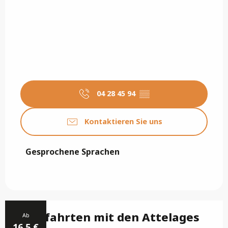
04 28 45 94
▒▒
Kontaktieren Sie uns
Gesprochene Sprachen
Gesprochene Sprachen
Kutschfahrten mit den Attelages
Ab
16.5
€