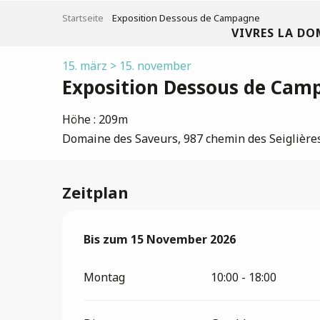
Aller
Startseite
Exposition Dessous de Campagne
au
VIVRES LA DO
contenu
principal
15. märz > 15. november
Exposition Dessous de Cam
Höhe : 209m
Domaine des Saveurs, 987 chemin des Seiglière
Zeitplan
vom
Bis zum
15 März 2026
15 November 2026
bis zum
15 November 2
Montag
10:00 - 18:00