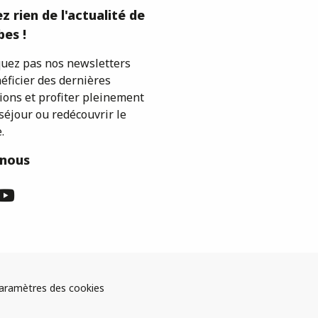
z rien de l'actualité de
es !
ez pas nos newsletters
éficier des dernières
ions et profiter pleinement
séjour ou redécouvrir le
.
-nous
aramètres des cookies