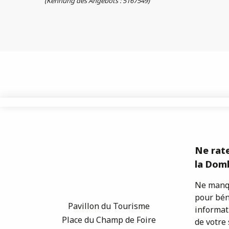
(Kennung des Angebots :
5167549
)
Ne rate
la Domb
Ne manqu
pour bén
Pavillon du Tourisme
informat
Place du Champ de Foire
de votre 