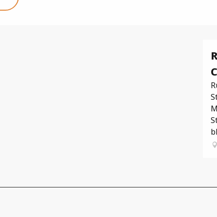
R
C
R
S
M
S
b