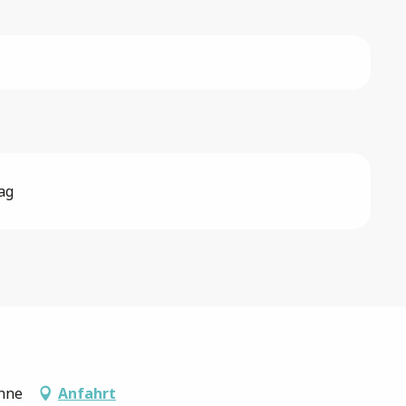
ag
onne
Anfahrt