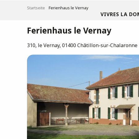
Aller
Startseite
Ferienhaus le Vernay
au
VIVRES LA DO
contenu
principal
Ferienhaus le Vernay
310, le Vernay, 01400 Châtillon-sur-Chalaronne