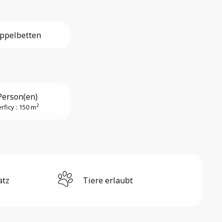
ppelbetten
Person(en)
2
rficy : 150 m
atz
Tiere erlaubt