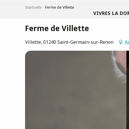
Aller
Startseite
Ferme de Villette
au
VIVRES LA DO
contenu
principal
Ferme de Villette
Villette, 01240 Saint-Germain-sur-Renon
A