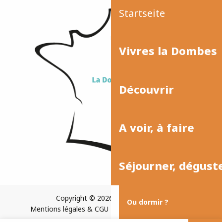
Startseite
Vivres la Dombes
Découvrir
A voir, à faire
Séjourner, dégust
Copyright © 2026
Plan du site
Ou dormir ?
Mentions légales & CGU
Paramètres des cookies