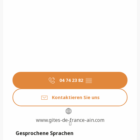
04 74 23 82
▒▒
Kontaktieren Sie uns
www.gites-de-france-ain.com
Gesprochene Sprachen
Gesprochene Sprachen