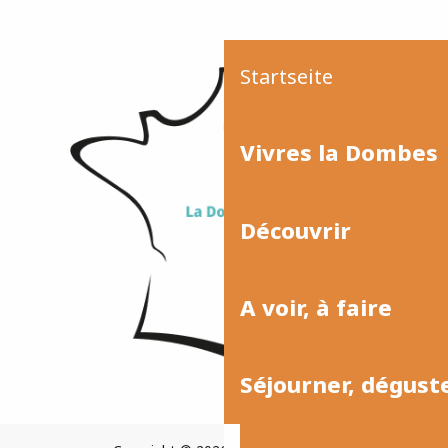
Startseite
Vivres la Dombes
Découvrir
A voir, à faire
Séjourner, dégust