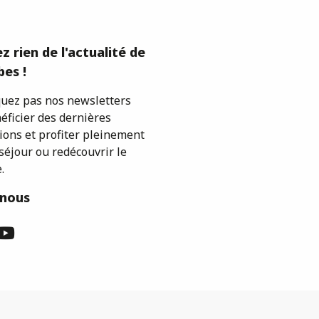
z rien de l'actualité de
es !
ez pas nos newsletters
éficier des dernières
ions et profiter pleinement
séjour ou redécouvrir le
.
-nous