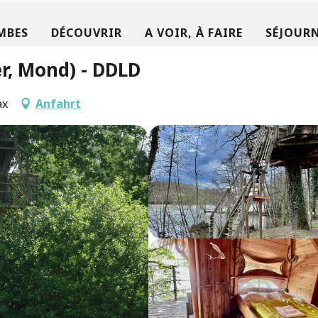
MBES
DÉCOUVRIR
A VOIR, À FAIRE
SÉJOURN
er, Mond) - DDLD
ax
Anfahrt