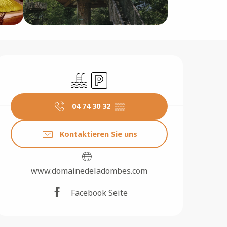
Öffnungszeiten & Konta
Schwimmbad
Parkplatz
04 74 30 32
▒▒
Kontaktieren Sie uns
www.domainedeladombes.com
Facebook Seite