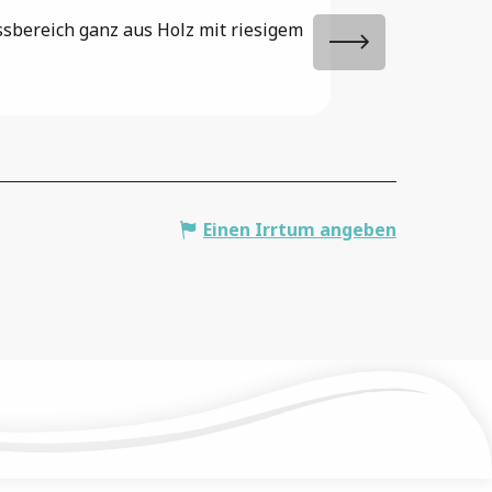
sbereich ganz aus Holz mit riesigem
Honigproduktion au
Ort gezüchtete Tier
Saint-Paul-de-Varax
Einen Irrtum angeben