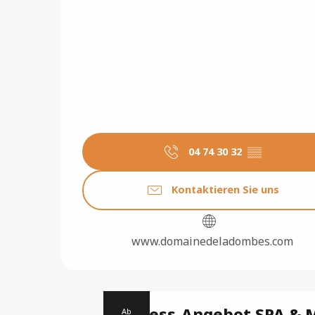
04 74 30 32
▒▒
Kontaktieren Sie uns
www.domainedeladombes.com
Wellness-Angebot SPA & 
Ab