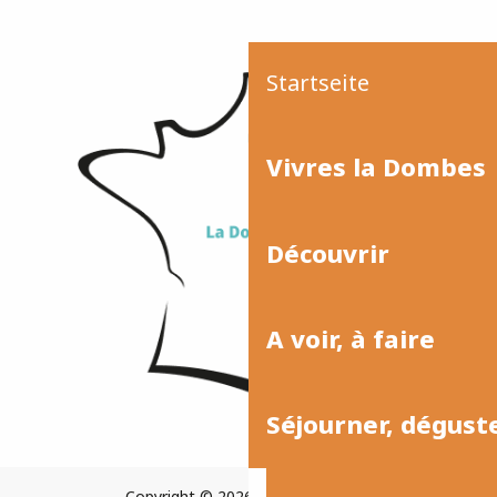
Startseite
Vivres la Dombes
Découvrir
A voir, à faire
Séjourner, dégust
Copyright © 2026
Plan du site