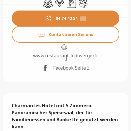
Klimaanlage
Wi-Fi
Parkplatz
Tiere erlaubt
04 74 42 51
▒▒
Kontaktieren Sie uns
www.restaurant-leduverger.fr
Facebook Seite
Beschreibung
Charmantes Hotel mit 5 Zimmern.

Panoramischer Speisesaal, der für 
Familienessen und Bankette genutzt werden 
kann.