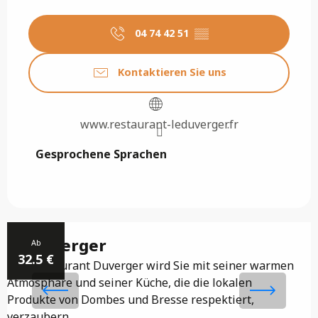
04 74 42 51
▒▒
Kontaktieren Sie uns
www.restaurant-leduverger.fr
Gesprochene Sprachen
Gesprochene Sprachen
Le Duverger
Ab
32.5
€
Das Restaurant Duverger wird Sie mit seiner warmen
E
Atmosphäre und seiner Küche, die die lokalen
d
Produkte von Dombes und Bresse respektiert,
s
verzaubern.
F