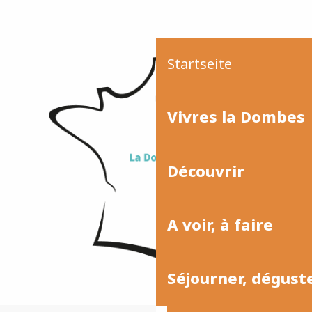
Startseite
Vivres la Dombes
Découvrir
A voir, à faire
Séjourner, dégust