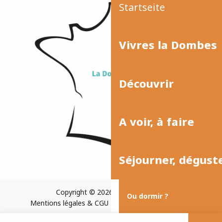
Startseite
Vivres la Dombes
Découvrir
A voir, à faire
Séjourner, dégust
Copyright © 2026
Plan du site
Ou dormir ?
Mentions légales & CGU
Paramètres des cookies