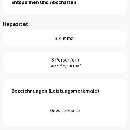
Entspannen und Abschalten.
Kapazität
3 Zimmer
8 Person(en)
2
Superficy : 108 m
Leistungensmöglichkeiten
Bezeichnungen (Leistungsmerkmale)
Bezeichnungen (Leistungsmerkmale)
Gîtes de France