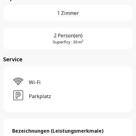
1 Zimmer
2 Person(en)
2
Superficy : 30 m
Service
Wi-Fi
Parkplatz
Leistungensmöglichkeiten
Bezeichnungen (Leistungsmerkmale)
Bezeichnungen (Leistungsmerkmale)