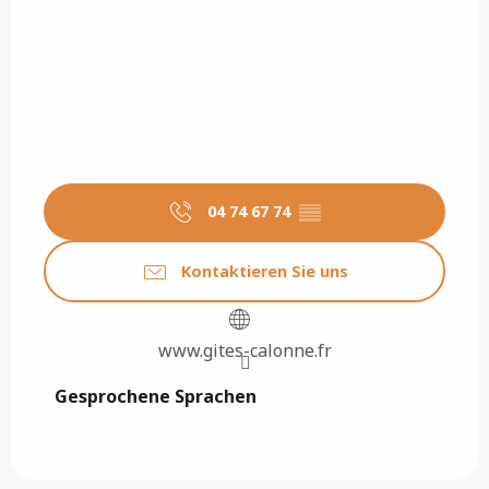
04 74 67 74
▒▒
Kontaktieren Sie uns
www.gites-calonne.fr
Gesprochene Sprachen
Gesprochene Sprachen