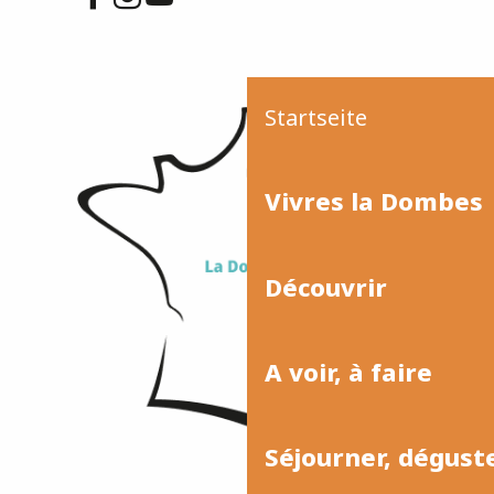
Startseite
Vivres la Dombes
Découvrir
A voir, à faire
Séjourner, dégust