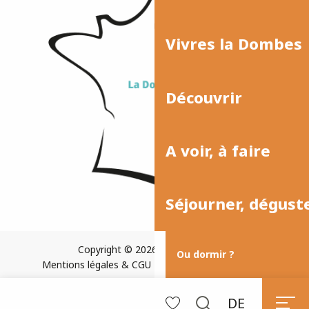
Vivres la Dombes
Découvrir
A voir, à faire
Séjourner, dégust
Copyright © 2026
Plan du site
Ou dormir ?
Mentions légales & CGU
Paramètres des cookies
DE