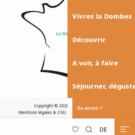
Vivres la Dombes
Découvrir
A voir, à faire
Séjourner, dégust
Copyright © 2026
Plan du site
Ou dormir ?
Mentions légales & CGU
Paramètres des cookies
DE