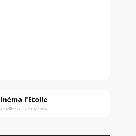
G
Br
inéma l'Etoile
Châtillon-sur-Chalaronne