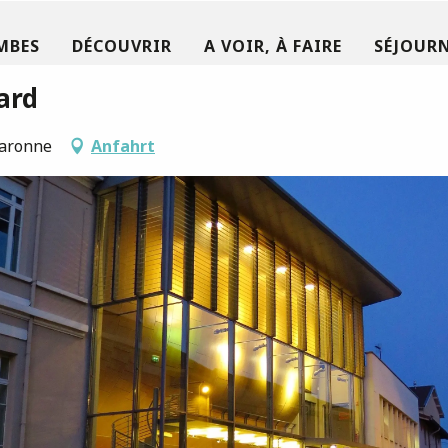
MBES
DÉCOUVRIR
A VOIR, À FAIRE
SÉJOURN
ard
laronne
Anfahrt