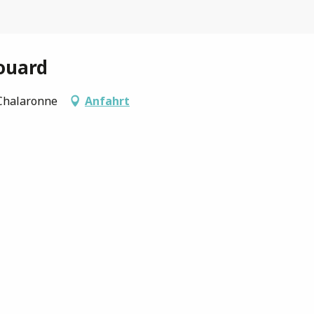
ouard
-Chalaronne
Anfahrt