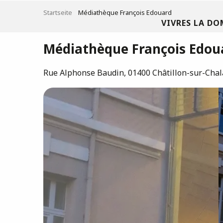
Aller
Startseite
Médiathèque François Edouard
au
VIVRES LA DO
contenu
principal
Médiathèque François Edou
Rue Alphonse Baudin, 01400 Châtillon-sur-Cha