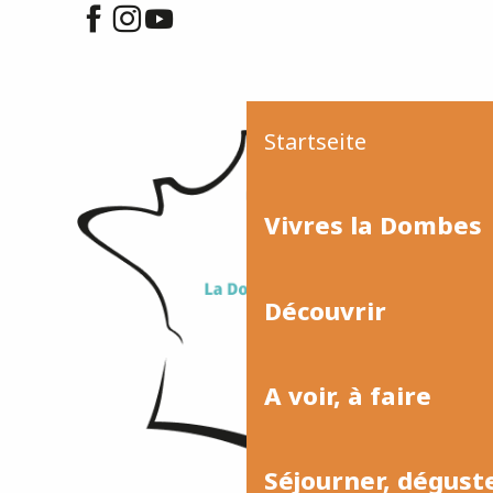
Startseite
Vivres la Dombes
Découvrir
A voir, à faire
Séjourner, dégust