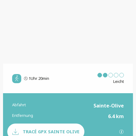
1Uhr 20min
Leicht
Abfahrt
Praktische Informationen
Sainte-Olive
Entfernung
6.4 km
Dokumentation
Mit G
TRACÉ GPX SAINTE OLIVE