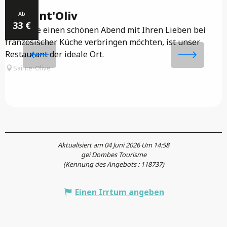
Le Saint'Oliv
Ab
33
€
Wenn Sie einen schönen Abend mit Ihren Lieben bei
französischer Küche verbringen möchten, ist unser
E
Restaurant der ideale Ort.
A
B
Sainte-Olive
T
Aktualisiert am 04 Juni 2026 Um 14:58
gei Dombes Tourisme
(Kennung des Angebots :
118737
)
Einen Irrtum angeben