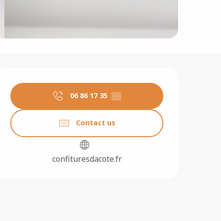
Opening hours & contact 
06 86 17 35
▒▒
Contact us
confituresdacote.fr