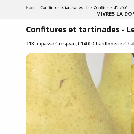
Aller
Home
Confitures et tartinades - Les Confitures d'à côté
au
VIVRES LA DO
contenu
principal
Confitures et tartinades - L
118 impasse Grosjean, 01400 Châtillon-sur-Cha