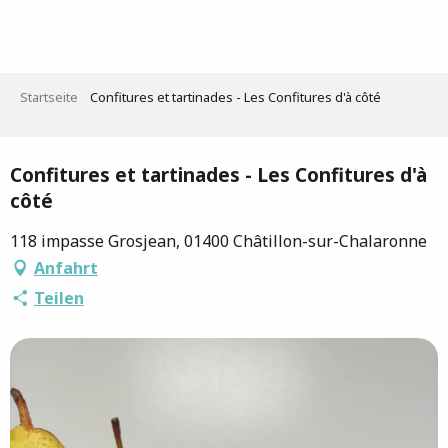
Aller
au
contenu
principal
Startseite
Confitures et tartinades - Les Confitures d'à côté
Saveurs de l'Ain
Confitures et tartinades - Les Confitures d'à
côté
118 impasse Grosjean, 01400 Châtillon-sur-Chalaronne
Anfahrt
Teilen