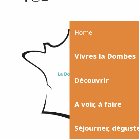
Home
Vivres la Dombes
Découvrir
A voir, à faire
Séjourner, dégust