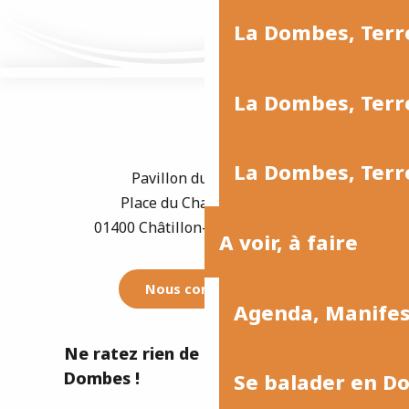
La Dombes, Terr
La Dombes, Terre
La Dombes, Terre
Pavillon du Tourisme
Place du Champ de Foire
01400 Châtillon-sur-Chalaronne
A voir, à faire
Nous contacter
Agenda, Manife
Ne ratez rien de l'actualité de la
Dombes !
Se balader en D