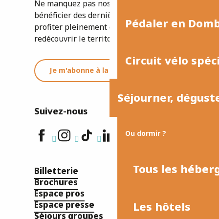
Ne manquez pas nos newsletters pour
bénéficier des dernières informations et
Pédaler en Dom
profiter pleinement de votre séjour ou
redécouvrir le territoire.
Circuit vélo spéc
Je m'abonne à la newsletter
Séjourner, dégust
Suivez-nous
Ou dormir ?
Tous les hébe
Billetterie
Brochures
Espace pros
Les hôtels
Espace presse
Séjours groupes