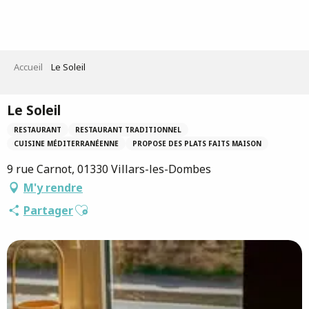
Aller
au
contenu
principal
Accueil
Le Soleil
Le Soleil
RESTAURANT
RESTAURANT TRADITIONNEL
CUISINE MÉDITERRANÉENNE
PROPOSE DES PLATS FAITS MAISON
9 rue Carnot, 01330 Villars-les-Dombes
M'y rendre
Ajouter aux favoris
Partager