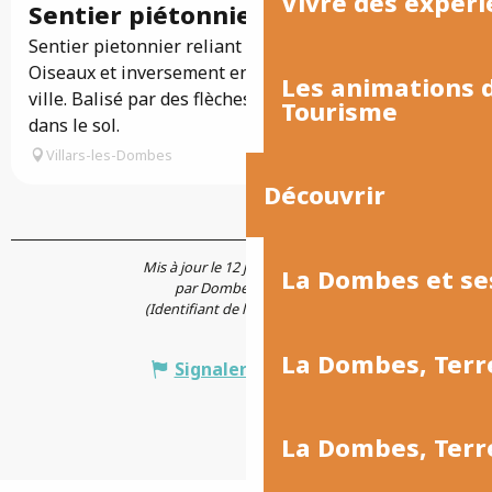
Vivre des expéri
Sentier piétonnier Pierre Poivre
Sentier pietonnier reliant la gare SNCF au Parc des
Oiseaux et inversement en passant par le centre
Les animations
ville. Balisé par des flèches en bronze encastrées
Tourisme
dans le sol.
Villars-les-Dombes
Découvrir
Mis à jour le 12 juin 2026 à 10:38
La Dombes et se
par Dombes Tourisme
(Identifiant de l'offre :
7878140
)
La Dombes, Terr
Signaler une erreur
La Dombes, Ter