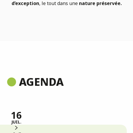
d’exception
, le tout dans une
nature préservée.
La Dombes, Terre d’étangs
Entre et Découvre ma boîte
AGENDA
Lire la suite
16
JUIL.