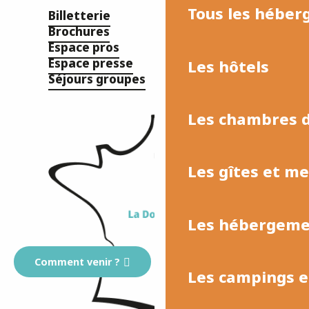
Tous les hébe
Billetterie
Brochures
Espace pros
Espace presse
Les hôtels
Séjours groupes
Les chambres d
Les gîtes et m
Les hébergemen
Comment venir ?
Les campings et