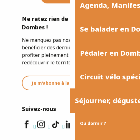
Agenda, Manife
Ne ratez rien de l'actualité de la
Dombes !
Se balader en D
Ne manquez pas nos newsletters pour
bénéficier des dernières informations et
Pédaler en Dom
profiter pleinement de votre séjour ou
redécouvrir le territoire.
Circuit vélo spéc
Je m'abonne à la newsletter
Séjourner, dégust
Suivez-nous
Ou dormir ?