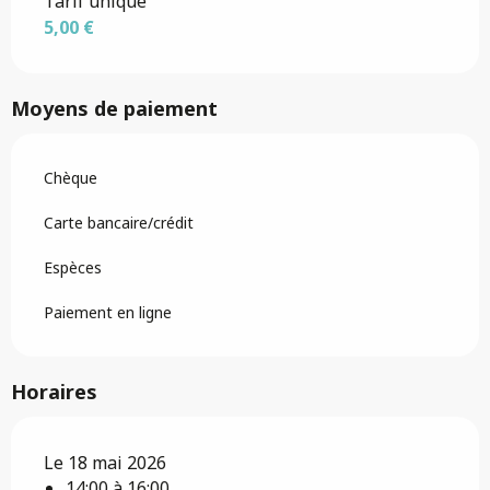
Tarifs 2026
Tarif unique
5,00 €
Moyens de paiement
Chèque
Carte bancaire/crédit
Espèces
Paiement en ligne
Horaires
Le 18 mai 2026
14:00 à 16:00