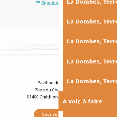
La Dombes, Terr
Signaler une erreur
La Dombes, Ter
La Dombes, Terr
La Dombes, Terre
La Dombes, Terre
Pavillon du Tourisme
Place du Champ de Foire
01400 Châtillon-sur-Chalaronne
A voir, à faire
Nous contacter