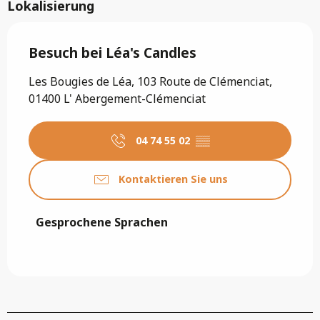
Lokalisierung
Besuch bei Léa's Candles
Les Bougies de Léa, 103 Route de Clémenciat,
01400 L' Abergement-Clémenciat
04 74 55 02
▒▒
Kontaktieren Sie uns
Gesprochene Sprachen
Gesprochene Sprachen