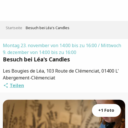
Aller
au
contenu
principal
Startseite
Besuch bei Léa's Candles
Montag 23. november von 14:00 bis zu 16:00 / Mittwoch
9. dezember von 14:00 bis zu 16:00
Besuch bei Léa's Candles
Les Bougies de Léa, 103 Route de Clémenciat, 01400 L'
Abergement-Clémenciat
Teilen
+1 Foto