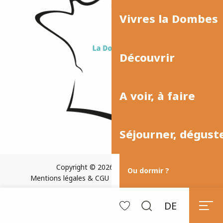
Vivres la Dombes
Découvrir
A voir, à faire
Séjourner, dégust
Copyright © 2026
Plan du site
Ou dormir ?
Mentions légales & CGU
Paramètres des cookies
DE
Suche
Voir les favoris