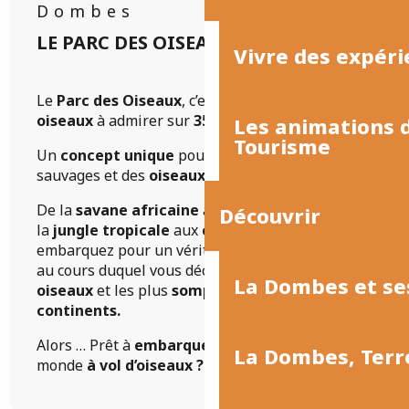
Dombes
LE PARC DES OISEAUX
Vivre des expéri
Le
Parc des Oiseaux
, c’est
250 espèces
et
2500
oiseaux
à admirer sur
35 hectares.
Les animations
Tourisme
Un
concept unique
pour
observer
des oiseaux
sauvages et des
oiseaux du monde.
De la
savane africaine
au
Bush australien
, de
Découvrir
la
jungle tropicale
aux
côtes chiliennes
,
embarquez pour un véritable
Tour du monde
au cours duquel vous découvrirez
les plus beaux
La Dombes et se
oiseaux
et les plus
somptueux paysages des 5
continents.
Alors … Prêt à
embarquer
pour un tour du
La Dombes, Terr
monde
à vol d’oiseaux ?