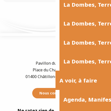
La Dombes, Ter
La Dombes, Terr
La Dombes, Terre
La Dombes, Terre
Pavillon du Tourisme
Place du Champ de Foire
01400 Châtillon-sur-Chalaronne
A voir, à faire
Nous contacter
Agenda, Manife
Ne ratez rien de l'actualité de la