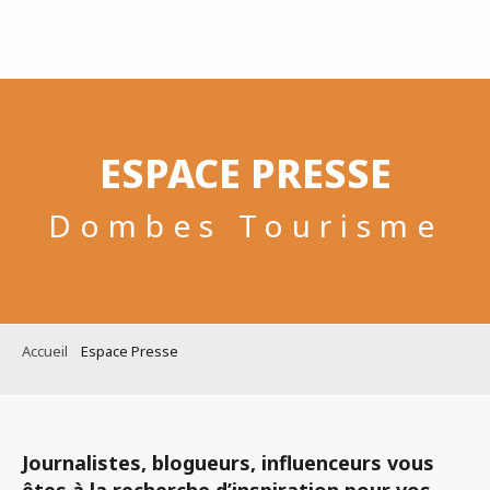
Aller
au
contenu
principal
ESPACE PRESSE
Dombes Tourisme
Accueil
Espace Presse
Journalistes, blogueurs, influenceurs vous