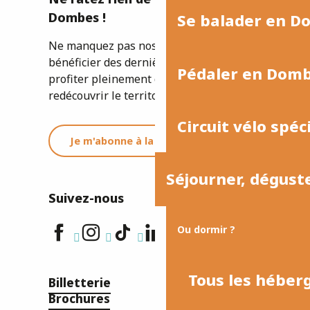
Dombes !
Se balader en D
Ne manquez pas nos newsletters pour
bénéficier des dernières informations et
Pédaler en Dom
profiter pleinement de votre séjour ou
redécouvrir le territoire.
Circuit vélo spéc
Je m'abonne à la newsletter
Séjourner, dégust
Suivez-nous
Ou dormir ?
Tous les hébe
Billetterie
Brochures